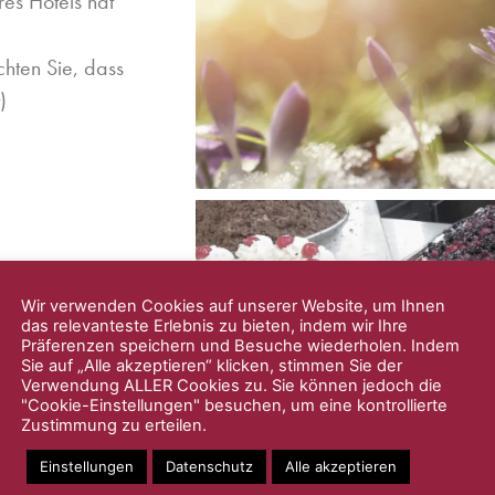
es Hotels hat
hten Sie, dass
)
(Mittwoch und
Wir verwenden Cookies auf unserer Website, um Ihnen
das relevanteste Erlebnis zu bieten, indem wir Ihre
Präferenzen speichern und Besuche wiederholen. Indem
g von 12:00 –
Sie auf „Alle akzeptieren“ klicken, stimmen Sie der
Verwendung ALLER Cookies zu. Sie können jedoch die
"Cookie-Einstellungen" besuchen, um eine kontrollierte
Zustimmung zu erteilen.
und Eiskreationen
nenstrahlen
Einstellungen
Datenschutz
Alle akzeptieren