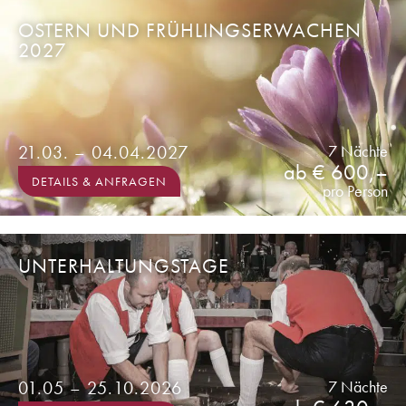
OSTERN UND FRÜHLINGSERWACHEN
2027
21.03. – 04.04.2027
7 Nächte
ab € 600,–
DETAILS & ANFRAGEN
pro Person
UNTERHALTUNGSTAGE
01.05 – 25.10.2026
7 Nächte