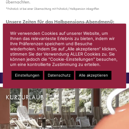
übernachten.
*Frühstück ist bei einer Übernachtung mit Frühstück/Halbpension inbegriffen
Unsere Zeiten für das Halbpensions-Abendmenü:
täglich 18:00 – 19:15 Uhr
Wir verwenden Cookies auf unserer Website, um
Ihnen das relevanteste Erlebnis zu bieten, indem wir
Bei Fragen und Wünschen kontaktiert uns bitte gern per E-
Ihre Präferenzen speichern und Besuche
Mail oder telefonisch!
wiederholen. Indem Sie auf „Alle akzeptieren“ klicken,
Liebe Grüße,
stimmen Sie der Verwendung ALLER Cookies zu. Sie
Euer Traube-Team
können jedoch die "Cookie-Einstellungen" besuchen,
um eine kontrollierte Zustimmung zu erteilen.
Einstellungen
Datenschutz
Alle akzeptieren
URLAUB
INFO
TOP PAUSCHALEN
KURZURLAUB