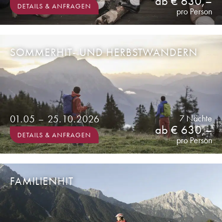
ab € 630,–
DETAILS & ANFRAGEN
pro Person
SOMMERHIT- UND HERBSTWANDERN
01.05 – 25.10.2026
7 Nächte
ab € 630,–
DETAILS & ANFRAGEN
pro Person
FAMILIENHIT