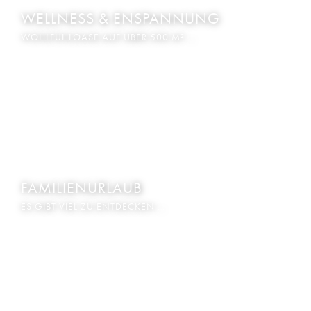
WELLNESS & ENSPANNUNG
WOHLFÜHLOASE AUF ÜBER 500 M² …
FAMILIENURLAUB
ES GIBT VIEL ZU ENTDECKEN …