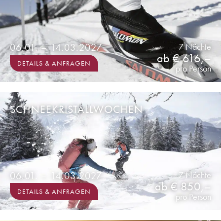
06.01. – 14.03.2027
7 Nächte
ab € 616,–
DETAILS & ANFRAGEN
pro Person
SCHNEEKRISTALLWOCHEN
06.01. – 14.03.2027
7 Nächte
ab € 850,–
DETAILS & ANFRAGEN
pro Person