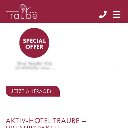
SPECIAL
OFFER
EINE TRAUBE VOLL
S
o
m
m
e
r
w
i
e
W
SCHÖNSTER TAGE ...
JETZT ANFRAGEN
AKTIV-HOTEL TRAUBE –