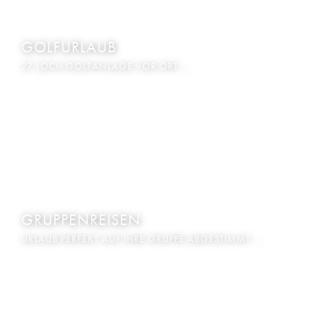
GOLFURLAUB
27 LOCH GOLFANLAGE VOR ORT …
GRUPPENREISEN
URLAUB PERFEKT AUF IHRE GRUPPE ABGESTIMMT …