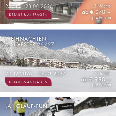
25.08 – 28.08.2026
3 Nächte
ab € 270,–
DETAILS & ANFRAGEN
pro Person
WEIHNACHTEN
& SILVESTER 26/27
20.12.2026 – 06.01.2027
7 Nächte
ab € 980,–
DETAILS & ANFRAGEN
pro Person
LANGLAUF-FUN