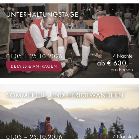
UNTERHALTUNGSTAGE
01.05 – 25.10.2026
7 Nächte
ab € 630,–
DETAILS & ANFRAGEN
pro Person
SOMMERHIT- UND HERBSTWANDERN
01.05 – 25.10.2026
7 Nächte