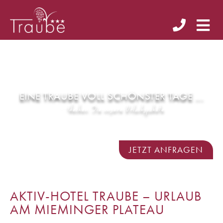
EINE TRAUBE VOLL SCHÖNSTER TAGE ...
U
r
l
a
u
b
s
p
a
k
e
t
e
e
n
s
e
r
JETZT ANFRAGEN
AKTIV-HOTEL TRAUBE – URLAUB
AM MIEMINGER PLATEAU