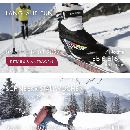
LANGLAUF-FUN
06.01. – 14.03.2027
7 Nächte
ab € 616,–
DETAILS & ANFRAGEN
pro Person
SCHNEEKRISTALLWOCHEN
06.01. – 14.03.2027
7 Nächte