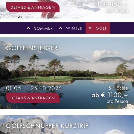
ab € 850,–
DETAILS & ANFRAGEN
pro Person
SOMMER
WINTER
GOLF
GOLFEINSTEIGER
01.05. – 25.10.2026
5 Nächte
ab € 1100,–
DETAILS & ANFRAGEN
pro Person
GOLFSCHNUPPER KURZTRIP