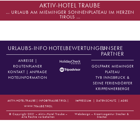
AKTIV-HOTEL TRAUBE
... URLAUB AM MIEMINGER SONNENPLATEAU IM HERZEN
TIROLS ...
JETZT ANFRAGEN
URLAUBS-INFO
HOTELBEWERTUNGEN
UNSERE
PARTNER
ANREISE |
ROUTENPLANER
GOLFPARK MIEMINGER
KONTAKT | ANFRAGE
PLATEAU
HOTELINFORMATION
TVB INNSBRUCK &
SEINE FERIENDÖRFER
KRIPPENHERBERGE
AKTIV-HOTEL TRAUBE |
INFO@TRAUBE.TIROL
|
IMPRESSUM
|
DATENSCHUTZ
|
AGBS
WWW.TRAUBE.TIROL
© Copyright 2021 – Aktiv-Hotel Traube –
Webdesign –
Kreativagentur Stecher &
Alle Rechte vorbehalten
Stecher