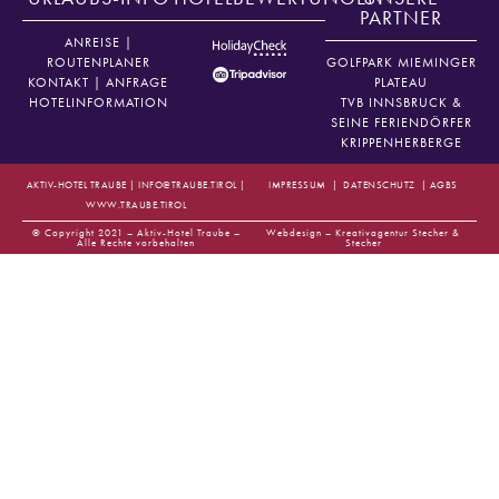
PARTNER
ANREISE |
ROUTENPLANER
GOLFPARK MIEMINGER
KONTAKT | ANFRAGE
PLATEAU
HOTELINFORMATION
TVB INNSBRUCK &
SEINE FERIENDÖRFER
KRIPPENHERBERGE
AKTIV-HOTEL TRAUBE |
INFO@TRAUBE.TIROL
|
IMPRESSUM
|
DATENSCHUTZ
|
AGBS
WWW.TRAUBE.TIROL
© Copyright 2021 – Aktiv-Hotel Traube –
Webdesign –
Kreativagentur Stecher &
Alle Rechte vorbehalten
Stecher