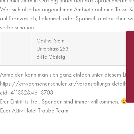
im Hotel Stern in Obsteig findet dort das Sprachencafé sta
Wer sich also bei angenehmen Ambiete auf eine Tasse K
auf Französisch, Italienisch oder Spanisch austauschen wi
vorbeischauen.
Gasthof Stern
Unterstrass 253
6416 Obsteig
Anmelden kann man sich ganz einfach unter diesem Link:
https://erwachsenenschulen.at/veranstaltungs-details/?
eid=411332&vid=3703
Der Eintritt ist frei, Spenden sind immer willkommen.
Euer Aktiv Hotel Traube Team