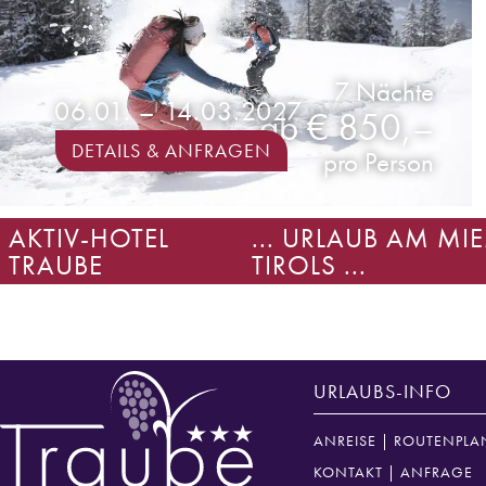
7 Nächte
06.01. – 14.03.2027
ab € 850,–
DETAILS & ANFRAGEN
pro Person
AKTIV-HOTEL
... URLAUB AM M
TRAUBE
TIROLS ...
JETZT ANFRAGEN
URLAUBS-INFO
ANREISE | ROUTENPLA
KONTAKT | ANFRAGE