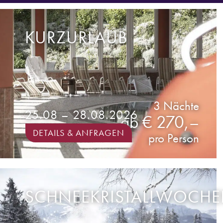
KURZURLAUB
3 Nächte
25.08 – 28.08.2026
ab € 270,–
DETAILS & ANFRAGEN
pro Person
SCHNEEKRISTALLWOCH