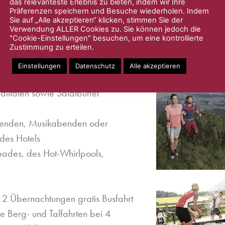
das relevanteste Erlebnis zu bieten, indem wir Ihre
EINE TRAUBE VOLL SCHÖNSTER TAGE
Präferenzen speichern und Besuche wiederholen. Indem
Sie auf „Alle akzeptieren“ klicken, stimmen Sie der
Verwendung ALLER Cookies zu. Sie können jedoch die
"Cookie-Einstellungen" besuchen, um eine kontrollierte
Zustimmung zu erteilen.
L
Einstellungen
Datenschutz
Alle akzeptieren
ends abwechslungsreiche
litäten sowie Salatbuffet
Abenden, Musikabenden oder
des Hotels
bades, des Hot-Whirlpools,
2 Übernachtungen gratis Busfahrt
e Berg- und Talfahrten bei 4