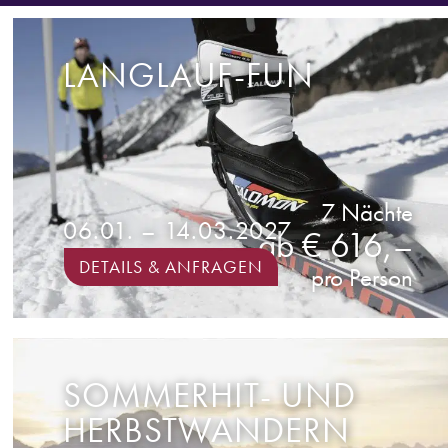
LANGLAUF-FUN
7 Nächte
06.01. – 14.03.2027
ab € 616,–
DETAILS & ANFRAGEN
pro Person
SOMMERHIT- UND
HERBSTWANDERN