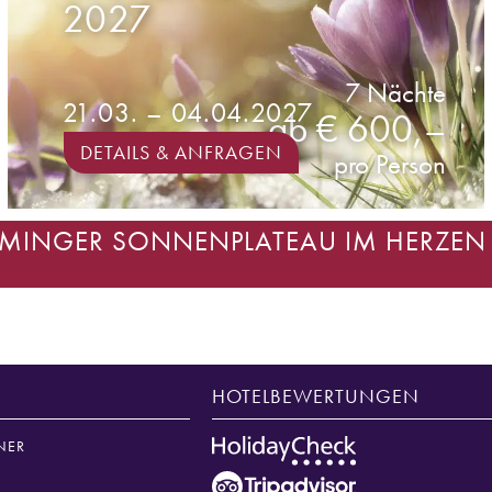
2027
7 Nächte
21.03. – 04.04.2027
ab € 600,–
DETAILS & ANFRAGEN
pro Person
IEMINGER SONNENPLATEAU IM HERZEN
HOTELBEWERTUNGEN
NER