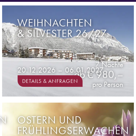
WEIHNACHTEN
& SILVESTER 26/27
7 Nächte
20.12.2026 – 06.01.2027
ab € 980,–
DETAILS & ANFRAGEN
pro Person
EN
OSTERN UND
FRÜHLINGSERWACHEN