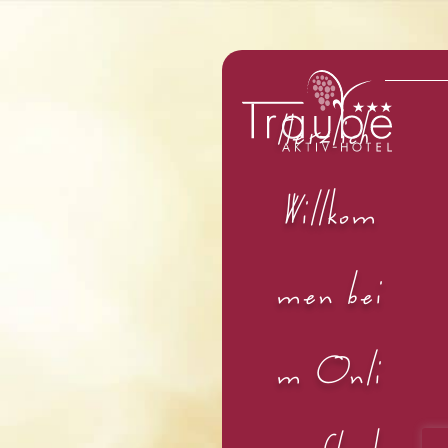
H
e
r
z
l
i
c
h
W
i
l
l
k
o
m
m
e
n
b
e
i
m
O
n
l
i