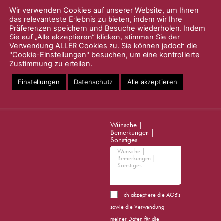
Wir verwenden Cookies auf unserer Website, um Ihnen
GÄSTEDATEN
das relevanteste Erlebnis zu bieten, indem wir Ihre
Präferenzen speichern und Besuche wiederholen. Indem
Bitte füllen Sie das
Sie auf „Alle akzeptieren“ klicken, stimmen Sie der
Formular für jeden
Verwendung ALLER Cookies zu. Sie können jedoch die
Gast vollständig aus.
"Cookie-Einstellungen" besuchen, um eine kontrollierte
Zustimmung zu erteilen.
An- &
Gästeanzahl
Abreisedatum *
Einstellungen
Datenschutz
Alle akzeptieren
Wünsche |
Bemerkungen |
Sonstiges
Ich akzeptiere die
AGB's
sowie die Verwendung
meiner Daten für die