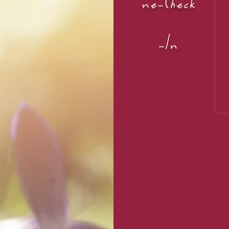
n
e
-
C
h
e
c
k
-
I
n