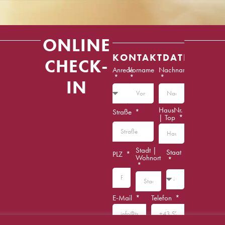
ONLINE
KONTAKTDATEN
CHECK-
Anrede
Vorname
Nachname
IN
HausNr.
Straße
| Top
Stadt |
Staat
PLZ
Wohnort
E-Mail
Telefon